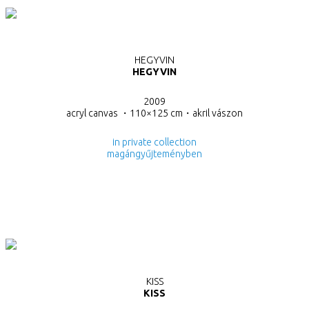
HEGYVIN
HEGYVIN
2009
acryl canvas ・110×125 cm・
akril vászon
in private collection
magángyűjteményben
KISS
KISS