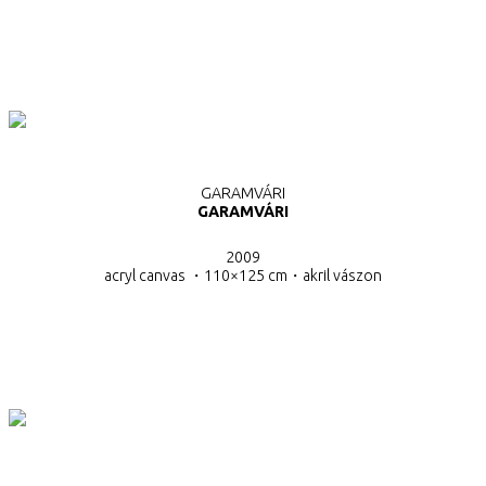
GARAMVÁRI
GARAMVÁRI
2009
acryl canvas ・110×125 cm・
akril vászon