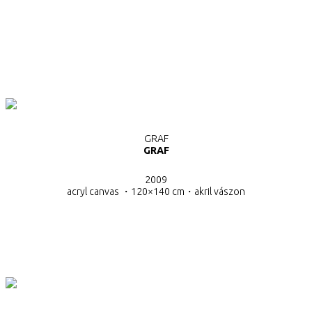
GRAF
GRAF
2009
acryl canvas ・120×140 cm・
akril vászon