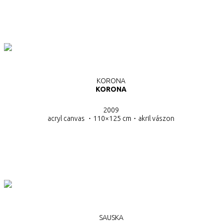
KORONA
KORONA
2009
acryl canvas ・110×125 cm・
akril vászon
SAUSKA