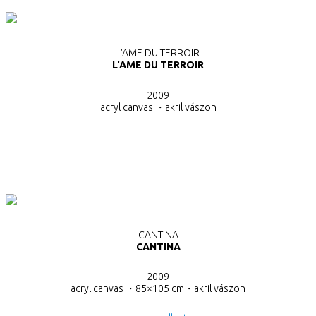
L'AME DU TERROIR
L'AME DU TERROIR
2009
acryl canvas ・
akril vászon
CANTINA
CANTINA
2009
acryl canvas ・85×105 cm・akril vászon