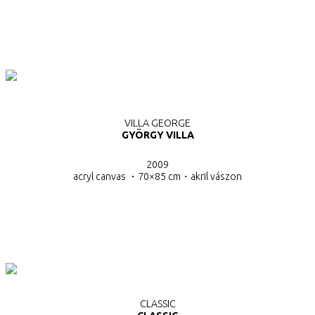
VILLA GEORGE
GYÖRGY VILLA
2009
acryl canvas ・70×85 cm・
akril vászon
CLASSIC