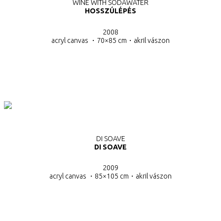
WINE WITH SODAWATER
HOSSZÚLÉPÉS
2008
acryl canvas ・70×85 cm・
akril vászon
DI SOAVE
DI SOAVE
2009
acryl canvas ・85×105 cm・
akril vászon