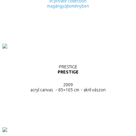
in private collection
magángyűjteményben
PRESTIGE
PRESTIGE
2009
acryl canvas ・85×105 cm・akril vászon